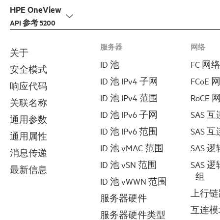
HPE OneView
搜索
API 参考 5200
服务器
网络
关于
ID 池
FC 网
安全模式
ID 池 IPv4 子网
FCoE 
响应代码
ID 池 IPv4 范围
RoCE 
关联名称
ID 池 IPv6 子网
SAS 
通用参数
ID 池 IPv6 范围
SAS 
通用属性
ID 池 vMAC 范围
SAS 
消息传递
ID 池 vSN 范围
SAS 
最新信息
组
ID 池 vWWN 范围
上行链
服务器硬件
互连模
服务器硬件类型